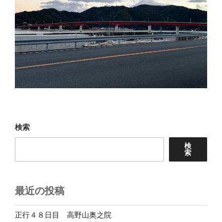
検索
検
索
最近の投稿
正行４８日目 高野山奥之院