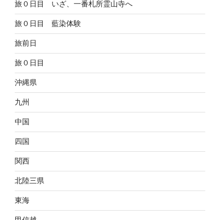
旅０日目 いざ、一番札所霊山寺へ
旅０日目 藍染体験
旅前日
旅０日目
沖縄県
九州
中国
四国
関西
北陸三県
東海
甲信越