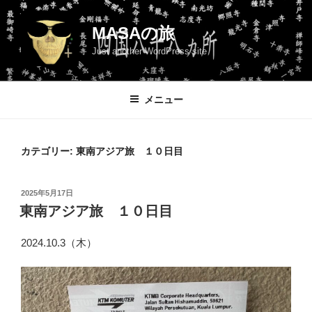
コ
ン
MASAの旅
テ
Just another WordPress site
ン
ツ
へ
メニュー
ス
キ
ッ
カテゴリー:
東南アジア旅 １０日目
プ
投
2025年5月17日
稿
東南アジア旅 １０日目
日:
2024.10.3（木）