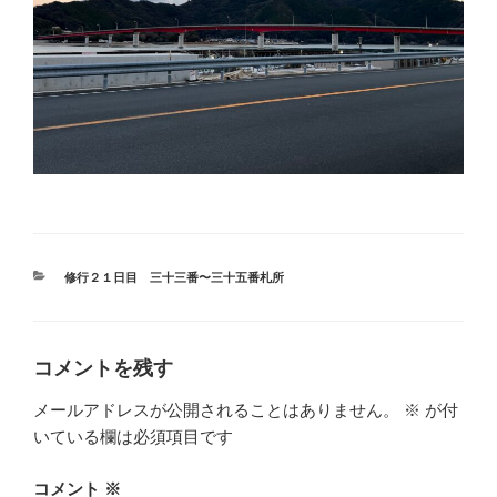
カ
修行２１日目 三十三番〜三十五番札所
テ
ゴ
リ
ー
コメントを残す
メールアドレスが公開されることはありません。
※
が付
いている欄は必須項目です
コメント
※