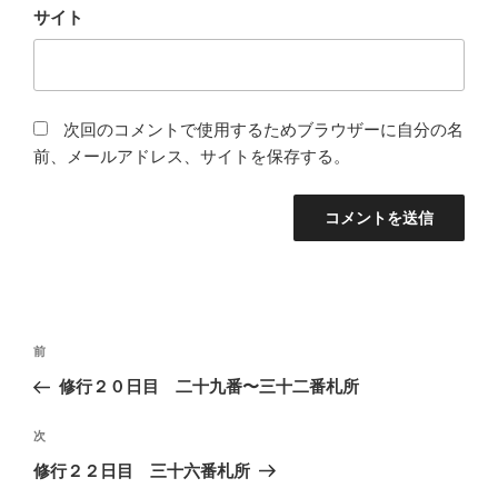
サイト
次回のコメントで使用するためブラウザーに自分の名
前、メールアドレス、サイトを保存する。
投
前
前
稿
の
修行２０日目 二十九番〜三十二番札所
ナ
投
ビ
稿
次
次
ゲ
の
修行２２日目 三十六番札所
投
ー