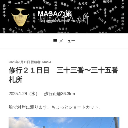
コ
ン
MASAの旅
テ
Just another WordPress site
ン
ツ
へ
メニュー
ス
キ
ッ
投
2025年3月11日
投稿者:
MASA
プ
稿
修行２１日目 三十三番〜三十五番
日:
札所
2025.1.29（水） 歩行距離36.3km
船で対岸に渡ります、ちょっとショートカット。