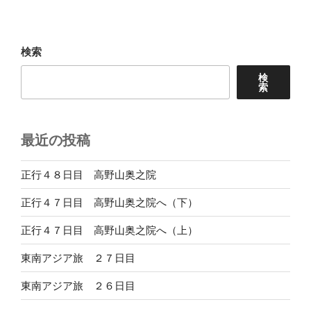
稿
シ
ョ
検索
ン
検
索
最近の投稿
正行４８日目 高野山奥之院
正行４７日目 高野山奥之院へ（下）
正行４７日目 高野山奥之院へ（上）
東南アジア旅 ２７日目
東南アジア旅 ２６日目