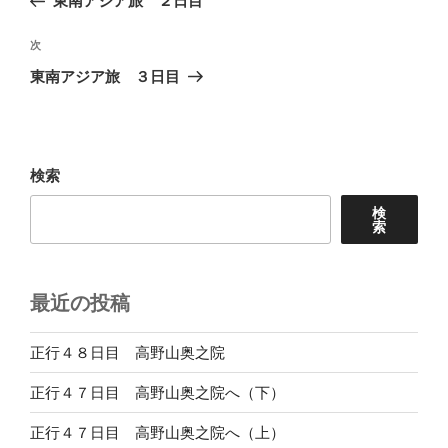
東南アジア旅 ２日目
ナ
投
ビ
稿
次
次
ゲ
の
東南アジア旅 ３日目
投
ー
稿
シ
ョ
検索
ン
検
索
最近の投稿
正行４８日目 高野山奥之院
正行４７日目 高野山奥之院へ（下）
正行４７日目 高野山奥之院へ（上）