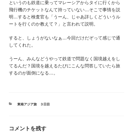
というのも鉄道に乗ってマレーシアからタイに行くから
飛行機のチケットなんて持っていない…そこで事情を説
明…すると検査官も「うーん、じゃあ詳しくどういうル
ートを行くのか教えて？」と言われて説明。
すると、しょうがないなぁ…今回だけだぞって感じで通
してくれた。
うーん、みんなどうやって鉄道で問題なく国境越えをし
てるんだ？国境を越えるたびにこんな問答していたら旅
するのが面倒になる…。
カ
東南アジア旅 ３日目
テ
ゴ
リ
ー
コメントを残す