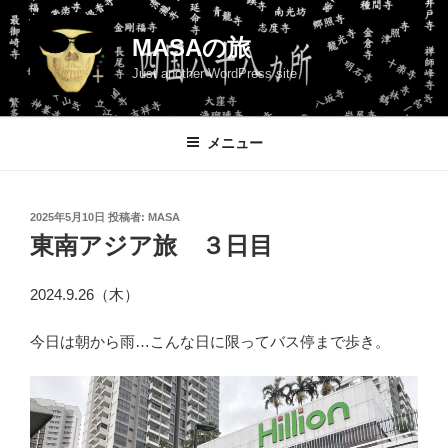
コ
ン
MASAの旅
テ
Just another WordPress site
ン
ツ
へ
メニュー
ス
キ
ッ
投
2025年5月10日
投稿者:
MASA
プ
稿
東南アジア旅 ３日目
日:
2024.9.26（木）
今日は朝から雨…こんな日に限ってバス停まで歩き。