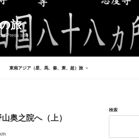
Aの旅
ordPress site
東南アジア（星、馬、秦、柬、超）旅
検索
野山奥之院へ（上）
km