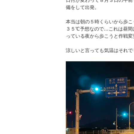
日付が変わって８月３日の午前
備をして出発。
本当は朝の５時くらいから歩こ
３５℃予想なので…これは昼間
っている夜から歩こうと作戦変
涼しいと言っても気温はそれで