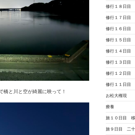
修行１８日目
修行１７日目
修行１６日目
修行１５日目
修行１４日目
修行１３日目
修行１２日目
修行１１日目
で橋と川と空が綺麗に映って！
お松大権現
療養
旅１０日目 
旅９日目 二