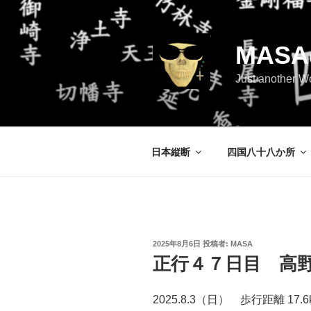
コ
ン
テ
MAS
ン
ツ
Just another W
へ
ス
キ
ッ
日本縦断
四国八十八か所
プ
投
2025年8月6日
投稿者:
MASA
稿
正行４７日目 高
日:
2025.8.3（日） 歩行距離 17.6